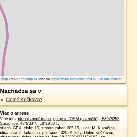
etMap
vrstva
Freemap.sk
, viac na
https://dolne-kockovce.oma.sk/u/m-kukucina/15
Nachádza sa v
Dolné Kočkovce
Viac o adrese
Viac info:
aktualizovať mapu
,
uprav v JOSM (pokročilé)
,
-58976252
,
Súradnice:
49°5'33"N
,
18°19'33"E
stiahni GPX
, cislo: 15, streetnumber: 305 15, ulica: M. Kukučína,
ulica asci: m kukucina, postcode: 020 01, city: Dolné Kočkovce,