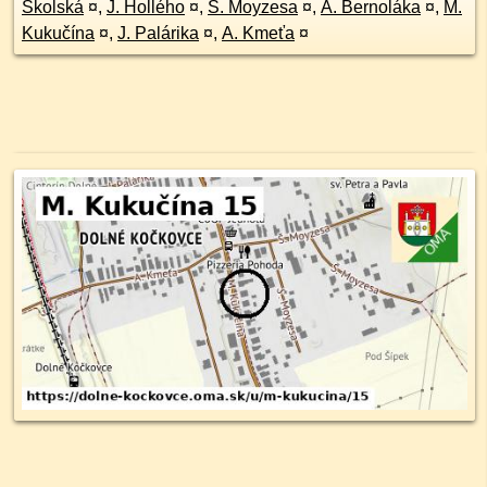
Školská
¤
,
J. Hollého
¤
,
Š. Moyzesa
¤
,
A. Bernoláka
¤
,
M.
Kukučína
¤
,
J. Palárika
¤
,
A. Kmeťa
¤