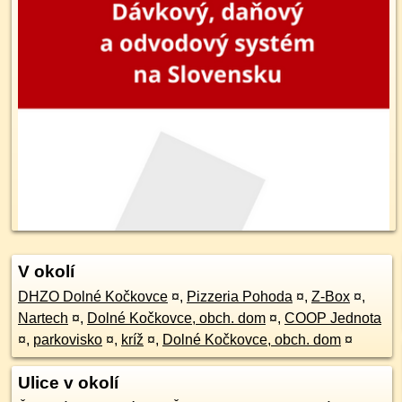
V okolí
DHZO Dolné Kočkovce
¤
,
Pizzeria Pohoda
¤
,
Z-Box
¤
,
Nartech
¤
,
Dolné Kočkovce, obch. dom
¤
,
COOP Jednota
¤
,
parkovisko
¤
,
kríž
¤
,
Dolné Kočkovce, obch. dom
¤
Ulice v okolí