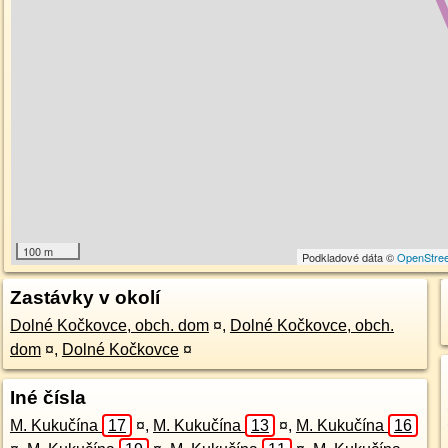
100 m
Podkladové dáta ©
OpenStre
Zastávky v okolí
Dolné Kočkovce, obch. dom
¤
,
Dolné Kočkovce, obch.
dom
¤
,
Dolné Kočkovce
¤
Iné čísla
M. Kukučína
17
¤
,
M. Kukučína
13
¤
,
M. Kukučína
16