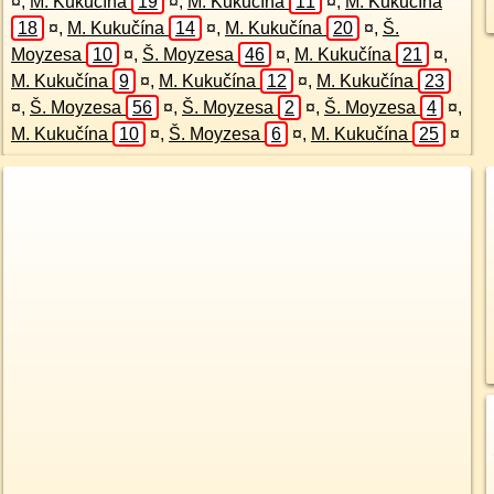
¤
,
M. Kukučína
19
¤
,
M. Kukučína
11
¤
,
M. Kukučína
18
¤
,
M. Kukučína
14
¤
,
M. Kukučína
20
¤
,
Š.
Moyzesa
10
¤
,
Š. Moyzesa
46
¤
,
M. Kukučína
21
¤
,
M. Kukučína
9
¤
,
M. Kukučína
12
¤
,
M. Kukučína
23
¤
,
Š. Moyzesa
56
¤
,
Š. Moyzesa
2
¤
,
Š. Moyzesa
4
¤
,
M. Kukučína
10
¤
,
Š. Moyzesa
6
¤
,
M. Kukučína
25
¤