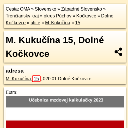
Cesta:
OMA
»
Slovensko
»
Západné Slovensko
»
Trenčiansky kraj
»
okres Púchov
»
Kočkovce
»
Dolné
Kočkovce
»
ulice
»
M. Kukučína
»
15
M. Kukučína 15, Dolné
Kočkovce
adresa
M. Kukučína
15
,
020 01
Dolné Kočkovce
Extra: