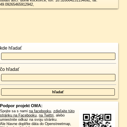
oblast asci: dolne kockovce, lon: 18.326064231154692, lat:
49.09265465912942,
kde hľadať
čo hľadať
Podpor projekt OMA:
Spojte sa s nami
na facebooku
,
zdieľajte túto
stránku na Facebooku
,
na Twittri
, alebo
umiestnite odkaz na svoju stránku.
Ale hlavne doplňte dáta do Openstreetmap,